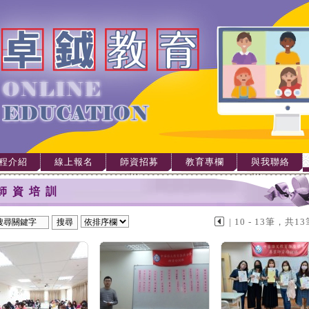
程介紹
線上報名
師資招募
教育專欄
與我聯絡
師資培訓
| 10 - 13筆，共13