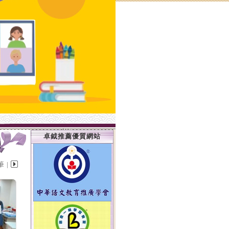
卓鉞推薦優質網站
筆 |