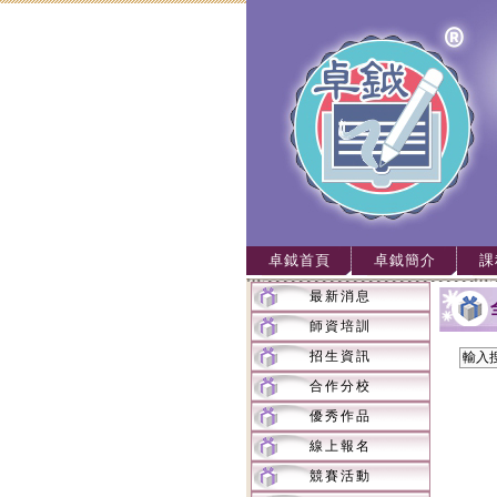
卓鉞首頁
卓鉞簡介
課
最新消息
師資培訓
招生資訊
合作分校
優秀作品
線上報名
競賽活動