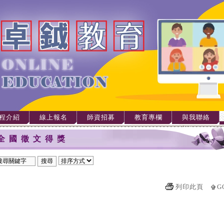
程介紹
線上報名
師資招募
教育專欄
與我聯絡
全國徵文得獎
列印此頁
G