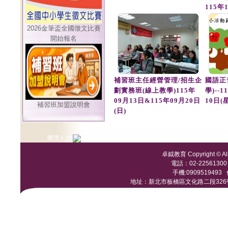
115年
2026金筆盃全國徵文比賽
開始報名
補習班主任經營管理/招生企
國語正
劃實務班(線上教學)115年
學)--
09月13日&115年09月20日
10日(
補習班加盟說明會
(日)
瀏灠人次:
卓鉞教育 Copyright © All 
電話：02-22561300 /
手機:0909519493 傳
地址：新北市板橋區文化路二段326