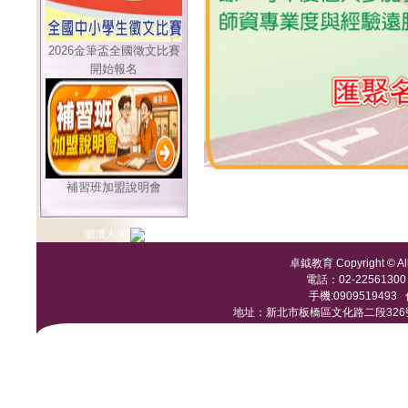
2026金筆盃全國徵文比賽
開始報名
補習班加盟說明會
瀏灠人次:
卓鉞教育 Copyright © All 
電話：02-22561300 /
手機:0909519493 傳
地址：新北市板橋區文化路二段326