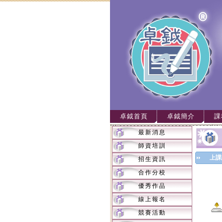
卓鉞首頁
卓鉞簡介
課
最新消息
師資培訓
上課
招生資訊
合作分校
優秀作品
線上報名
競賽活動