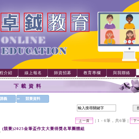
程介紹
線上報名
師資招募
教育專欄
與我聯絡
下載資料
講義
競賽資料
| 1 - 6筆，共6筆 |
(競賽)2025金筆盃作文大賽得獎名單團體組