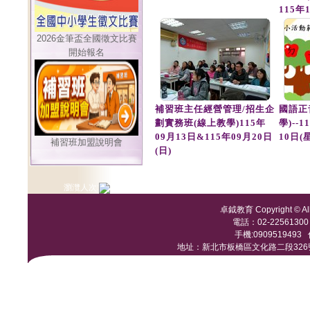
115年
2026金筆盃全國徵文比賽
開始報名
補習班主任經營管理/招生企
國語正
劃實務班(線上教學)115年
學)--
09月13日&115年09月20日
10日(
補習班加盟說明會
(日)
瀏灠人次:
卓鉞教育 Copyright © All 
電話：02-22561300 /
手機:0909519493 傳
地址：新北市板橋區文化路二段326