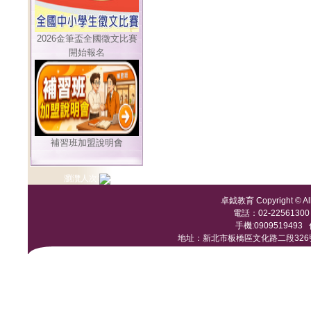
2026金筆盃全國徵文比賽
開始報名
補習班加盟說明會
瀏灠人次:
卓鉞教育 Copyright © All 
電話：02-22561300 /
手機:0909519493 傳
地址：新北市板橋區文化路二段326