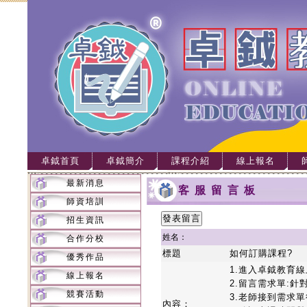
卓鉞首頁
卓鉞簡介
課程介紹
線上報名
最新消息
客服留言板
師資培訓
招生資訊
姓名：
合作分校
標題
如何訂購課程?
優秀作品
1.進入卓鉞教育
線上報名
2.留言需求單:
競賽活動
3.老師接到需求
內容：