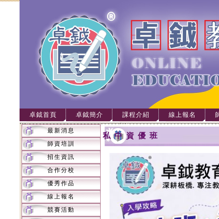
卓鉞首頁
卓鉞簡介
課程介紹
線上報名
最新消息
私中資優班
師資培訓
招生資訊
合作分校
優秀作品
線上報名
競賽活動