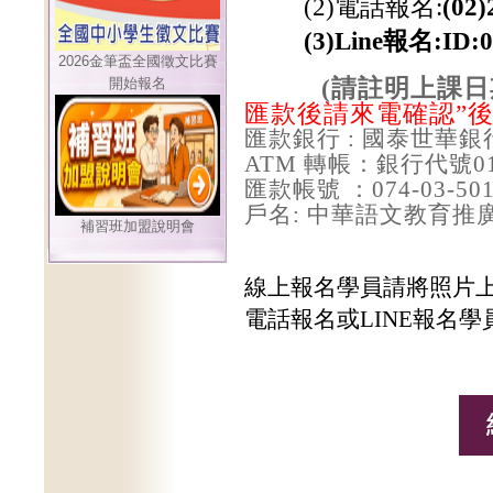
(2)
電話報名
:
(02)
(3)Line
報名
:ID:
2026金筆盃全國徵文比賽
開始報名
(
請註明上課日
匯款後請來電確認
”
匯款銀行 : 國泰世華銀
ATM 轉帳：銀行代號0
匯款帳號 ：074-03-501
戶名: 中華語文教育推
補習班加盟說明會
線上報名學員請將照片
電話報名或
LINE報名