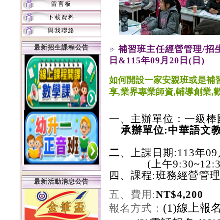
留言板
下載資料
與我聯絡
最新招生課程公告
補習班主任經營管理/招生企
日&115年09月20日(日)
如何開設一家安親班或是補習
享,業界專業師資,輔導創業,
一、主辦單位：一級棒
承辦單位:中華語文
二
、上
課日期:113年09
(上午9:30~12:30/
四
、課程:
班務經營管
最新活動消息公告
五
、費用:
NT$4,20
0
(1)
線上報
報名方式：