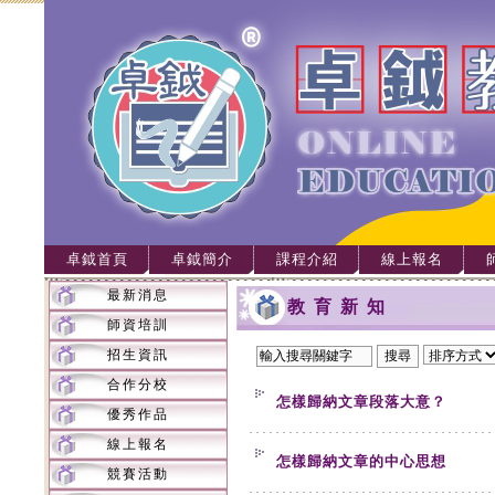
卓鉞首頁
卓鉞簡介
課程介紹
線上報名
最新消息
教育新知
師資培訓
招生資訊
合作分校
怎樣歸納文章段落大意？
優秀作品
線上報名
怎樣歸納文章的中心思想
競賽活動