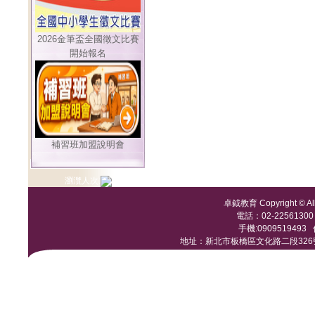
2026金筆盃全國徵文比賽
開始報名
補習班加盟說明會
瀏灠人次:
卓鉞教育 Copyright © All 
電話：02-22561300 /
手機:0909519493 傳
地址：新北市板橋區文化路二段326