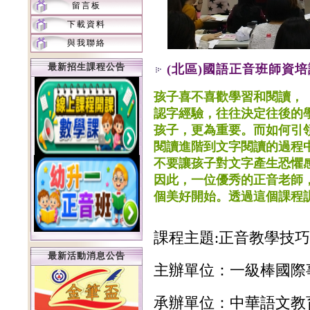
留言板
下載資料
與我聯絡
最新招生課程公告
(北區)國語正音班師資培訓-
孩子喜不喜歡學習和閱讀，
認字經驗，往往決定往後的
孩子，更為重要。而如何引
閱讀進階到文字閱讀的過程
不要讓孩子對文字產生恐懼
因此，一位優秀的正音老師
個美好開始。透過這個課程訓
課程主題:正音教學技
最新活動消息公告
主辦單位：
一級棒國際
承辦單位：
中華語文教