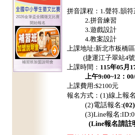
拼音課程：
1.
聲符.韻符
2026金筆盃全國徵文比賽
2.
拼音練習
開始報名
3.遊戲設計
4.教案設計
上課地址:新北市板橋區
(捷運江子翠站4號
補習班加盟說明會
上課時間：
115年05月
上午9:00~12：00/下午
上課費用:$2100元
報名方式：
(1)
線上報
(2)
電話報名
:
(02
(3)Line
報名
:ID:
(Line報名
請註