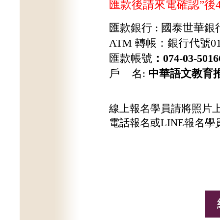
匯款後請來電確認
”
後
匯款銀行
: 國泰世華
銀
ATM
轉帳：銀行代號
0
匯款帳號
：074-03-5016
戶 名
:
中華語文教育
線上報名學員請將照片
電話報名或
LINE報名