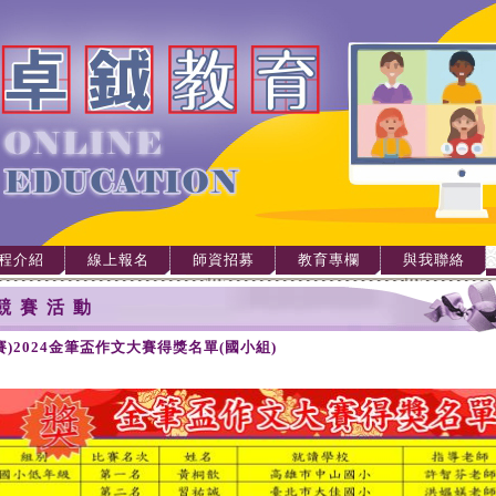
程介紹
線上報名
師資招募
教育專欄
與我聯絡
競賽活動
賽)2024金筆盃作文大賽得獎名單(國小組)