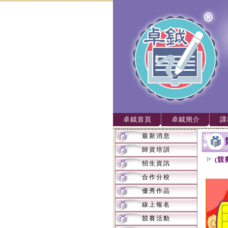
卓鉞首頁
卓鉞簡介
課
最新消息
師資培訓
(競
招生資訊
合作分校
優秀作品
線上報名
競賽活動