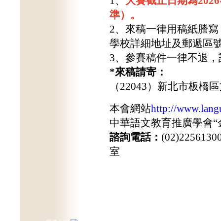
1、
大賽截止日期為202
準）。
2、來稿一律用稿紙謄
學校詳細地址及郵遞區
3、參賽稿件一律不退，
*
來稿請寄：
（
22043
）新北市板橋區
本會網站
http://www.lang
中華語文教育推廣學會“
諮詢電話：
(02)225
室