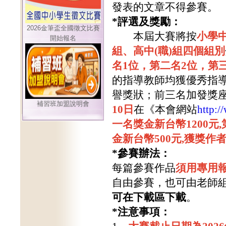
發表的文章不得參賽。
*
評選及獎勵：
2026金筆盃全國徵文比賽
本屆大賽將按
小學
開始報名
組、高中(職)組四個組別
名
1
位，第二名2位，第
的指導教師均獲優秀指
譽獎狀；前三名加發獎
補習班加盟說明會
10日
在《本會網站
http:/
一名獎金新台幣1200元
金新台幣500元,獲獎
*
參賽辦法：
每篇參賽作品
須用專用報
自由參賽，也可由老師
可在下載區下載
。
*
注意事項：