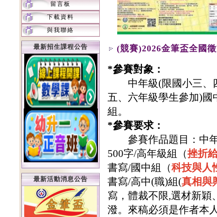
留言板
下載資料
與我聯絡
最新招生課程公告
(競賽)2026金筆盃全國
*
參賽對象：
中年級
(
限國小三、
五、六年級學生參加
)
國
組
。
*
參賽要求：
參賽作品題目：
中
500字/高年級組（
挫折
書寫/國中組（
科技與人
最新活動消息公告
書寫/高中(職)組(
真相與
寫
，體裁不限,選材新穎
潑。來稿必須是作者本